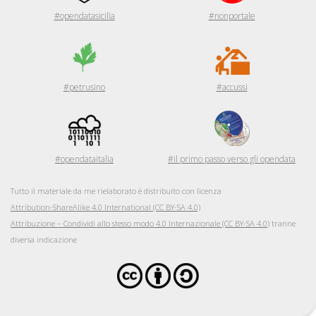
#opendatasicilia
#nonportale
#petrusino
#accussi
#opendataitalia
#il primo passo verso gli opendata
Tutto il materiale da me rielaborato è distribuito con licenza
Attribution-ShareAlike 4.0 International (CC BY-SA 4.0)
Attribuzione – Condividi allo stesso modo 4.0 Internazionale (CC BY-SA 4.0
) tranne
diversa indicazione