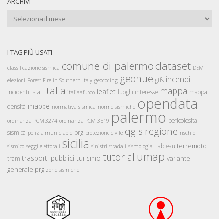
ARCHIVI
Archivi
I TAG PIÙ USATI
comune di palermo
dataset
classificazione sismica
DEM
geonue
incendi
gtfs
elezioni
Forest Fire in Southern Italy
geocoding
Italia
mappa
leaflet
incidenti
istat
luoghi interesse
mappa
italiaafuoco
opendata
mappe
densità
normativa sismica
norme sismiche
palermo
pericolosita
ordinanza PCM 3274
ordinanza PCM 3519
qgis
regione
sismica
prg
polizia municiaple
protezione civile
rischio
sicilia
terremoto
Tableau
sismico
seggi elettorali
sinistri stradali
sismologia
umap
tutorial
trasporti pubblici
turismo
variante
tram
generale prg
zone sismiche