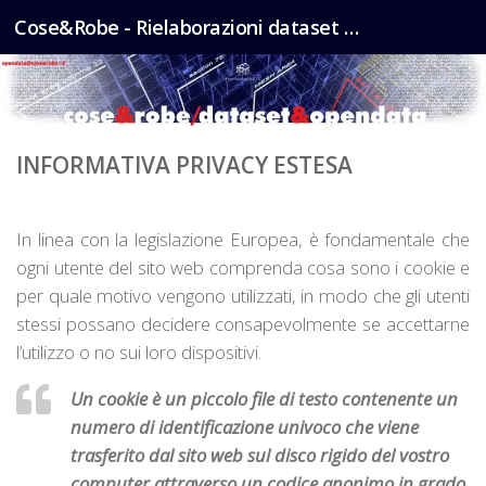
Cose&Robe - Rielaborazioni dataset opendata - @gbvitrano
Salta al contenuto
INFORMATIVA PRIVACY ESTESA
In linea con la legislazione Europea, è fondamentale che
ogni utente del sito web comprenda cosa sono i cookie e
per quale motivo vengono utilizzati, in modo che gli utenti
stessi possano decidere consapevolmente se accettarne
l’utilizzo o no sui loro dispositivi.
Un cookie è un piccolo file di testo contenente un
numero di identificazione univoco che viene
trasferito dal sito web sul disco rigido del vostro
computer attraverso un codice anonimo in grado