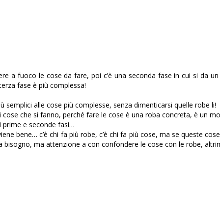
re a fuoco le cose da fare, poi c’è una seconda fase in cui si da un
terza fase è più complessa!
ù semplici alle cose più complesse, senza dimenticarsi quelle robe li!
cose che si fanno, perché fare le cose è una roba concreta, è un mo
di prime e seconde fasi…
 viene bene… c’è chi fa più robe, c’è chi fa più cose, ma se queste co
 ha bisogno, ma attenzione a con confondere le cose con le robe, altri