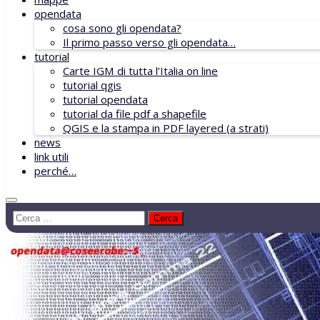
opendata
cosa sono gli opendata?
Il primo passo verso gli opendata…
tutorial
Carte IGM di tutta l’Italia on line
tutorial qgis
tutorial opendata
tutorial da file pdf a shapefile
QGIS e la stampa in PDF layered (a strati)
news
link utili
perché…
Ricerca
per: