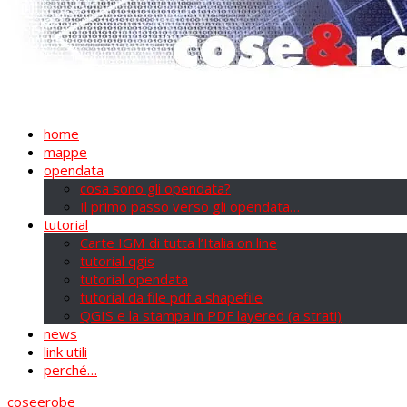
home
mappe
opendata
cosa sono gli opendata?
Il primo passo verso gli opendata…
tutorial
Carte IGM di tutta l’Italia on line
tutorial qgis
tutorial opendata
tutorial da file pdf a shapefile
QGIS e la stampa in PDF layered (a strati)
news
link utili
perché…
coseerobe