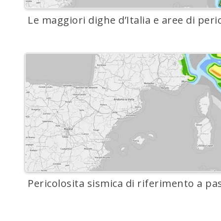
Le maggiori dighe d’Italia e aree di peri
Pericolosita sismica di riferimento a pa