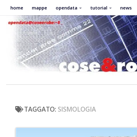
home
mappe
opendata
tutorial
news
Salta al contenuto
home
mappe
opendata
tutorial
news
TAGGATO:
SISMOLOGIA