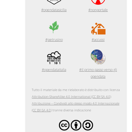
#opendatasicilia
#nonportale
#petrusino
#accussi
#opendataitalia
#il primo passo verso gli
opendata
Tutto il materiale da me rielaborato è distribuito con licenza
Attribution-ShareAlike 4.0 International (CC BY-SA 4.0)
Attribuzione – Condividi allo stesso modo 4.0 Internazionale
(CC BY-SA 4.0
) tranne diversa indicazione