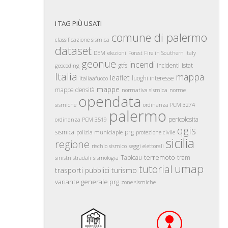
I TAG PIÙ USATI
comune di palermo
classificazione sismica
dataset
DEM
elezioni
Forest Fire in Southern Italy
geonue
incendi
gtfs
incidenti
istat
geocoding
Italia
mappa
leaflet
luoghi interesse
italiaafuoco
mappe
mappa densità
normativa sismica
norme
opendata
sismiche
ordinanza PCM 3274
palermo
pericolosita
ordinanza PCM 3519
qgis
sismica
prg
polizia municiaple
protezione civile
sicilia
regione
rischio sismico
seggi elettorali
terremoto
Tableau
tram
sinistri stradali
sismologia
umap
tutorial
trasporti pubblici
turismo
variante generale prg
zone sismiche