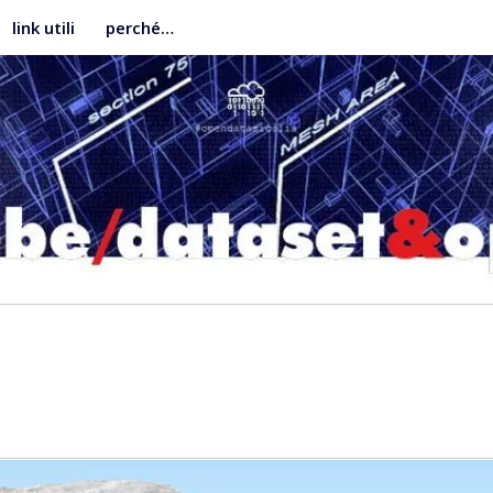
link utili
perché…
link utili
perché…