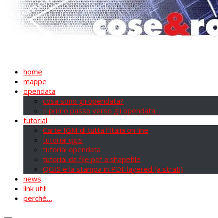
home
mappe
opendata
cosa sono gli opendata?
Il primo passo verso gli opendata…
tutorial
Carte IGM di tutta l’Italia on line
tutorial qgis
tutorial opendata
tutorial da file pdf a shapefile
QGIS e la stampa in PDF layered (a strati)
news
link utili
perché…