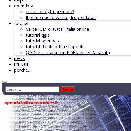
opendata
cosa sono gli opendata?
Il primo passo verso gli opendata…
tutorial
Carte IGM di tutta l’Italia on line
tutorial qgis
tutorial opendata
tutorial da file pdf a shapefile
QGIS e la stampa in PDF layered (a strati)
news
link utili
perché…
Ricerca
per: