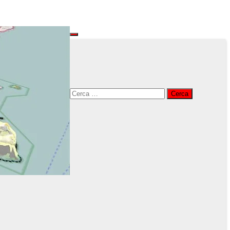
Ricerca
per: