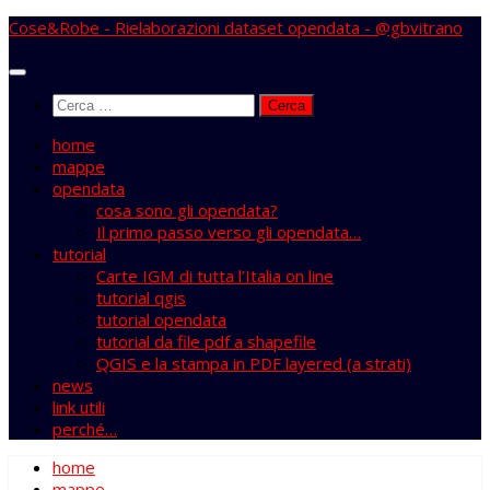
Salta
Cose&Robe - Rielaborazioni dataset opendata - @gbvitrano
al
contenuto
Ricerca
per:
home
mappe
opendata
cosa sono gli opendata?
Il primo passo verso gli opendata…
tutorial
Carte IGM di tutta l’Italia on line
tutorial qgis
tutorial opendata
tutorial da file pdf a shapefile
QGIS e la stampa in PDF layered (a strati)
news
link utili
perché…
home
mappe