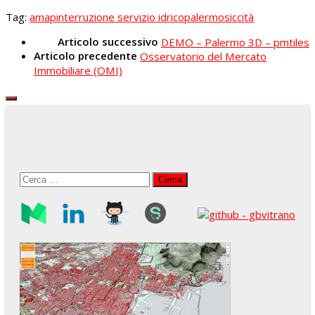
Tag:
amap
interruzione servizio idrico
palermo
siccità
Articolo successivo
DEMO – Palermo 3D – pmtiles
Articolo precedente
Osservatorio del Mercato
Immobiliare (OMI)
Ricerca
per: