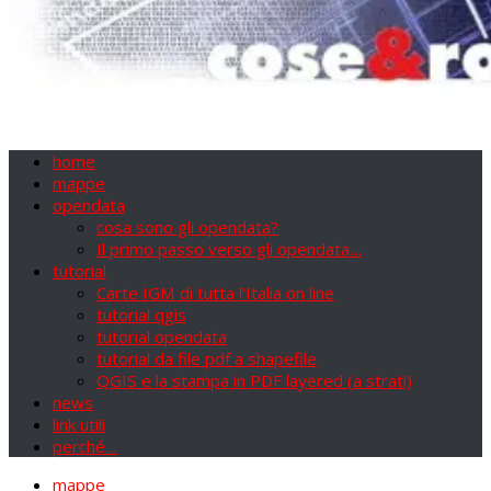
home
mappe
opendata
cosa sono gli opendata?
Il primo passo verso gli opendata…
tutorial
Carte IGM di tutta l’Italia on line
tutorial qgis
tutorial opendata
tutorial da file pdf a shapefile
QGIS e la stampa in PDF layered (a strati)
news
link utili
perché…
mappe