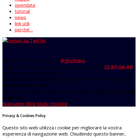
opendata
tutorial
news
link utili
perché…
ideazione ed elaborazione:
@gbvitrano
coseerobe blog. Tutti i contenuti sono in licenza
CC BY-SA 4.0
tranne diversa indicazione
disclaimer:
Questo è un blog amatoriale che non supporta
finalità commerciali.
This is an amateur blog that does not support commercial
purposes.
Maintainer Blog Xlogic Hosting
Privacy & Cookies Policy
Questo sito web utilizza i cookie per migliorare la vostra
esperienza di navigazione web. Chiudendo questo banner,