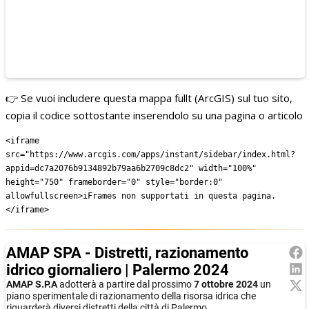
👉 Se vuoi includere questa mappa fullt (ArcGIS) sul tuo sito,
copia il codice sottostante inserendolo su una pagina o articolo
<iframe
src="https://www.arcgis.com/apps/instant/sidebar/index.html?
appid=dc7a2076b9134892b79aa6b2709c8dc2" width="100%"
height="750" frameborder="0" style="border:0"
allowfullscreen>iFrames non supportati in questa pagina.
</iframe>