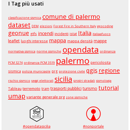
I Tag più usati
comune di palermo
classificazione sismica
dataset
DEM
elezioni
Forest Fire in Southern Italy
geocoding
geonue
Italia
incendi
gtfs
incidenti
istat
italiaafuoco
mappa
leaflet
mappe
luoghi interesse
mappa densità
opendata
normativa sismica
norme sismiche
ordinanza
palermo
pericolosita
PCM 3274
ordinanza PCM 3519
qgis
regione
sismica
prg
polizia municiaple
protezione civile
sicilia
rischio sismico
seggi elettorali
sinistri stradali
sismologia
tutorial
trasporti pubblici
turismo
terremoto
Tableau
tram
umap
variante generale prg
zone sismiche
#opendatasicilia
#nonportale