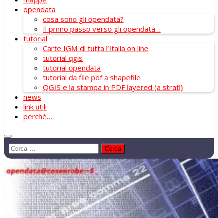
opendata
cosa sono gli opendata?
Il primo passo verso gli opendata…
tutorial
Carte IGM di tutta l’Italia on line
tutorial qgis
tutorial opendata
tutorial da file pdf a shapefile
QGIS e la stampa in PDF layered (a strati)
news
link utili
perché…
Ricerca
per: