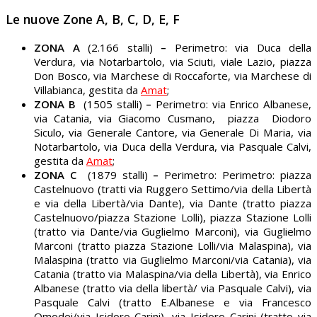
Le nuove Zone A, B, C, D, E, F
ZONA A
(2.166 stalli)
–
Perimetro: via Duca della
Verdura, via Notarbartolo, via Sciuti, viale Lazio, piazza
Don Bosco, via Marchese di Roccaforte, via Marchese di
Villabianca, gestita da
Amat
;
ZONA B
(1505 stalli)
–
Perimetro: via Enrico Albanese,
via Catania, via Giacomo Cusmano, piazza Diodoro
Siculo, via Generale Cantore, via Generale Di Maria, via
Notarbartolo, via Duca della Verdura, via Pasquale Calvi,
gestita da
Amat
;
ZONA C
(1879 stalli)
–
Perimetro: Perimetro: piazza
Castelnuovo (tratti via Ruggero Settimo/via della Libertà
e via della Libertà/via Dante), via Dante (tratto piazza
Castelnuovo/piazza Stazione Lolli), piazza Stazione Lolli
(tratto via Dante/via Guglielmo Marconi), via Guglielmo
Marconi (tratto piazza Stazione Lolli/via Malaspina), via
Malaspina (tratto via Guglielmo Marconi/via Catania), via
Catania (tratto via Malaspina/via della Libertà), via Enrico
Albanese (tratto via della libertà/ via Pasquale Calvi), via
Pasquale Calvi (tratto E.Albanese e via Francesco
Omodei/via Isidoro Carini), via Isidoro Carini (tratto via