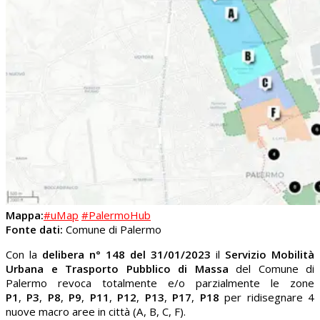
Mapp
a:
#uMap
#PalermoHub
Fonte dati:
Comune di Palermo
Con la
delibera n° 148 del 31/01/2023
il
Servizio Mobilità
Urbana e Trasporto Pubblico di Massa
del Comune di
Palermo revoca totalmente e/o parzialmente le zone
P1
,
P3
,
P8
,
P9
,
P11
,
P12
,
P13
,
P17
,
P18
per ridisegnare 4
nuove macro aree in città (A, B, C, F).