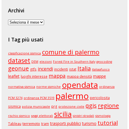
Archivi
Archivi
I Tag più usati
comune di palermo
classificazione sismica
dataset
DEM
elezioni
Forest Fire in Southern Italy
geocoding
geonue
Italia
incendi
gtfs
incidenti
istat
italiaafuoco
mappa
leaflet
mappe
luoghi interesse
mappa densità
opendata
normativa sismica
norme sismiche
ordinanza
palermo
pericolosita
PCM 3274
ordinanza PCM 3519
qgis
regione
sismica
prg
polizia municiaple
protezione civile
sicilia
rischio sismico
seggi elettorali
sinistri stradali
sismologia
tutorial
trasporti pubblici
turismo
terremoto
Tableau
tram