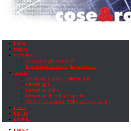
home
mappe
opendata
cosa sono gli opendata?
Il primo passo verso gli opendata…
tutorial
Carte IGM di tutta l’Italia on line
tutorial qgis
tutorial opendata
tutorial da file pdf a shapefile
QGIS e la stampa in PDF layered (a strati)
news
link utili
perché…
mappe