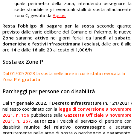
quale perimetro della zona, intendendo assegnare la
sede stradale e gli eventuali stalli di sosta all’adiacente
zona C, gestita da
Apcos
;
Resta l’obbligo di pagare per la sosta
secondo quanto
previsto dalle varie delibere del Comune di Palermo, le nuove
Zone
saranno
attive
nei giorni feriali da
lunedì al sabat
o,
domeniche e festivi infrasettimanali esclusi
, dalle ore
8
alle
ore
14
e dalle
16
alle
20
al costo di
1,00€/h
Sosta ex Zone P
Dal 01/02/2023 la sosta nelle aree in cui è stata revocata la
Zona P è
gratuita
Parcheggi per persone con disabilità
Dal
1° gennaio 2022
, il
Decreto Infrastrutture (n. 121/2021)
nel testo coordinato con la
legge di conversione 9 novembre
2021, n. 156
pubblicata sulla
Gazzetta Ufficiale 9 novembre
2021, n. 267
,
autorizza
i veicoli al servizio di persone con
disabilità
munite del relativo contrassegno
a sostare
gratuitamente nelle aree di sosta o parcheggio a pagamento,