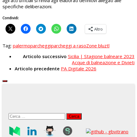
agli atti ufficiali si rinvia agli elaborati definitivi allegati alle
specifiche deliberazioni.
Condividi:
Altro
Tag:
palermo
parcheggi
parcheggi a raso
Zone blu
ztl
Articolo successivo
Sicilia | Stagione balneare 2023
Acque di balneazione e Divieti
Articolo precedente
PA Digitale 2026
Ricerca
per: