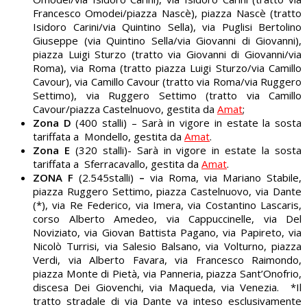
Francesco Omodei/piazza Nascè), piazza Nascè (tratto
Isidoro Carini/via Quintino Sella), via Puglisi Bertolino
Giuseppe (via Quintino Sella/via Giovanni di Giovanni),
piazza Luigi Sturzo (tratto via Giovanni di Giovanni/via
Roma), via Roma (tratto piazza Luigi Sturzo/via Camillo
Cavour), via Camillo Cavour (tratto via Roma/via Ruggero
Settimo), via Ruggero Settimo (tratto via Camillo
Cavour/piazza Castelnuovo, gestita da
Amat
;
Zona D
(400 stalli) – Sarà in vigore in estate la sosta
tariffata a Mondello, gestita da
Amat
.
Zona E
(320 stalli)- Sarà in vigore in estate la sosta
tariffata a Sferracavallo, gestita da
Amat
.
ZONA F
(2.545stalli)
–
via Roma, via Mariano Stabile,
piazza Ruggero Settimo, piazza Castelnuovo, via Dante
(*), via Re Federico, via Imera, via Costantino Lascaris,
corso Alberto Amedeo, via Cappuccinelle, via Del
Noviziato, via Giovan Battista Pagano, via Papireto, via
Nicolò Turrisi, via Salesio Balsano, via Volturno, piazza
Verdi, via Alberto Favara, via Francesco Raimondo,
piazza Monte di Pietà, via Panneria, piazza Sant’Onofrio,
discesa Dei Giovenchi, via Maqueda, via Venezia. *Il
tratto stradale di via Dante va inteso esclusivamente