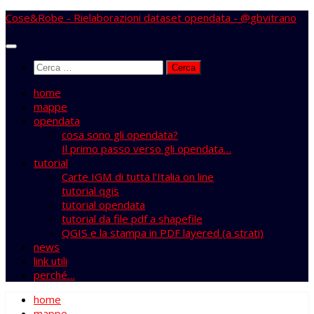
Salta
Cose&Robe - Rielaborazioni dataset opendata - @gbvitrano
al
contenuto
Ricerca
per:
home
mappe
opendata
cosa sono gli opendata?
Il primo passo verso gli opendata…
tutorial
Carte IGM di tutta l’Italia on line
tutorial qgis
tutorial opendata
tutorial da file pdf a shapefile
QGIS e la stampa in PDF layered (a strati)
news
link utili
perché…
home
mappe