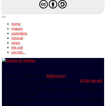
home
mappe
opendata
tutorial
news
link utili
perché…
ideazione ed elaborazione:
@gbvitrano
coseerobe blog. Tutti i contenuti sono in licenza
CC BY-SA 4.0
tranne diversa indicazione
disclaimer:
Questo è un blog amatoriale che non supporta
finalità commerciali.
This is an amateur blog that does not support commercial
purposes.