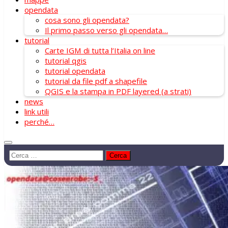
opendata
cosa sono gli opendata?
Il primo passo verso gli opendata…
tutorial
Carte IGM di tutta l’Italia on line
tutorial qgis
tutorial opendata
tutorial da file pdf a shapefile
QGIS e la stampa in PDF layered (a strati)
news
link utili
perché…
Ricerca
per: