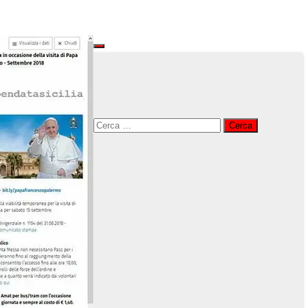
Ricerca
per: