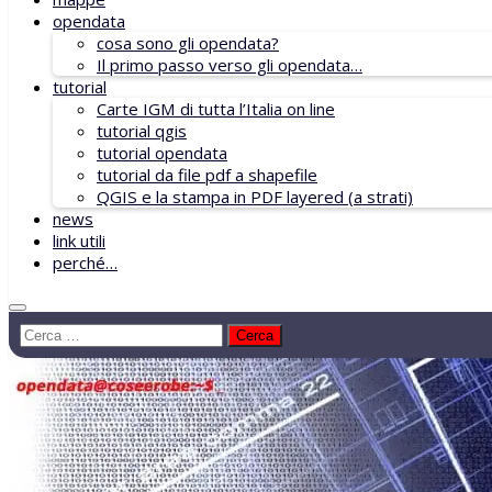
opendata
cosa sono gli opendata?
Il primo passo verso gli opendata…
tutorial
Carte IGM di tutta l’Italia on line
tutorial qgis
tutorial opendata
tutorial da file pdf a shapefile
QGIS e la stampa in PDF layered (a strati)
news
link utili
perché…
Ricerca
per: