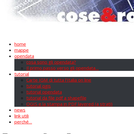
home
mappe
opendata
cosa sono gli opendata?
Il primo passo verso gli opendata…
tutorial
Carte IGM di tutta l’Italia on line
tutorial qgis
tutorial opendata
tutorial da file pdf a shapefile
QGIS e la stampa in PDF layered (a strati)
news
link utili
perché…