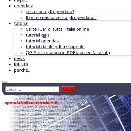
opendata
cosa sono gli opendata?
Il primo passo verso gli opendata…
tutorial
Carte IGM di tutta l’Italia on line
tutorial qgis
tutorial opendata
tutorial da file pdf a shapefile
QGIS e la stampa in PDF layered (a strati)
news
link utili
perché…
Ricerca
per: