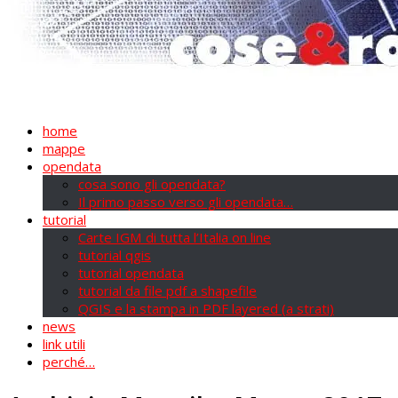
home
mappe
opendata
cosa sono gli opendata?
Il primo passo verso gli opendata…
tutorial
Carte IGM di tutta l’Italia on line
tutorial qgis
tutorial opendata
tutorial da file pdf a shapefile
QGIS e la stampa in PDF layered (a strati)
news
link utili
perché…