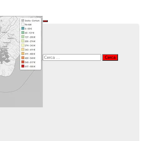
Ricerca
per: